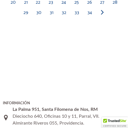
20
21
22
23
24
25
26
27
28
Radio Cooperativa, menciones "Lo que
29
30
31
32
33
34
queda del día" 2
Radio Cooperativa, menciones "Lo que
queda del día" 3
Radio Cooperativa, menciones "Lo que
queda del día" 4
Radio Cooperativa Tanda "Conversemos
su proyecto en la web"
Radio Cooperativa Tanda "Expertos en
diseño web y posicionamiento web"
INFORMACIÓN
La Palma 951, Santa Filomena de Nos, RM
Dieciocho 640, Oficinas 10 y 11, Parral, VII.
Radio Cooperativa Tanda "Conversación
Almirante Riveros 055, Providencia.
amigos"