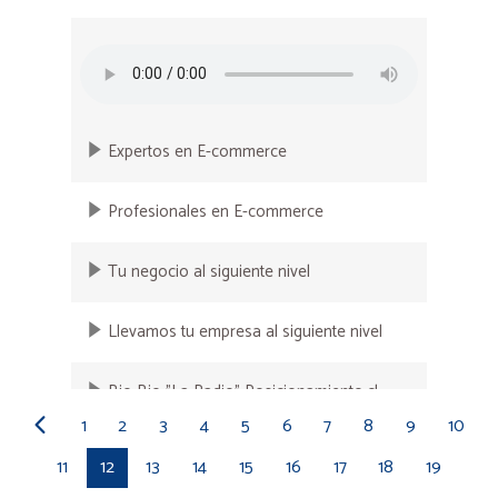
Expertos en E-commerce
Profesionales en E-commerce
Tu negocio al siguiente nivel
Llevamos tu empresa al siguiente nivel
Bio Bio "La Radio" Posicionamiento.cl
1
2
3
4
5
6
7
8
9
10
Radio Cooperativa, menciones "Lo que
11
12
13
14
15
16
17
18
19
queda del día"