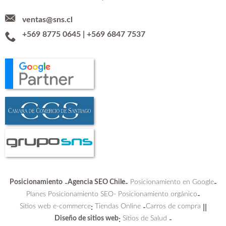
ventas@sns.cl
+569 8775 0645
|
+569 6847 7537
Posicionamiento
Agencia SEO Chile
Posicionamiento en Google
-
-
-
Planes Posicionamiento SEO-
Posicionamiento orgánico
-
Sitios web e-commerce
Tiendas Online
Carros de compra
:
-
||
Diseño de sitios web
Sitios de Salud
:
-