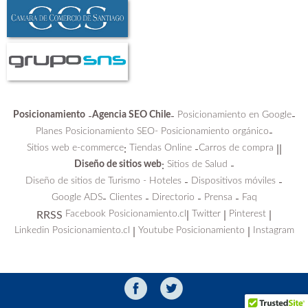
Campaña POSICIONAMIENTO.CL
Septiembre 2019 Jorge Aedo 2
Expertos en sitios web
Posicionamiento
Agencia SEO Chile
Posicionamiento en Google
-
-
-
Planes Posicionamiento SEO-
Posicionamiento orgánico
-
Sitios web e-commerce
Tiendas Online
Carros de compra
:
-
||
Diseño de sitios web
Sitios de Salud
:
-
Diseño de sitios de Turismo - Hoteles
Dispositivos móviles
-
-
Google ADS
Clientes
Directorio
Prensa
Faq
-
-
-
-
Facebook Posicionamiento.cl
Twitter
Pinterest
RRSS
|
|
|
Linkedin Posicionamiento.cl
Youtube Posicionamiento
Instagram
|
|