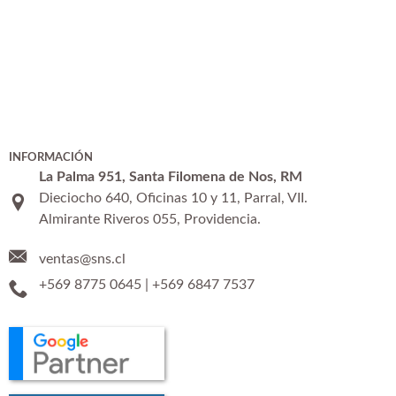
Radio Cooperativa, menciones "Lo que
queda del día" 4
Radio Cooperativa Tanda "Conversemos
su proyecto en la web"
Radio Cooperativa Tanda "Expertos en
diseño web y posicionamiento web"
INFORMACIÓN
La Palma 951, Santa Filomena de Nos, RM
Dieciocho 640, Oficinas 10 y 11, Parral, VII.
Radio Cooperativa Tanda "Conversación
Almirante Riveros 055, Providencia.
amigos"
ventas@sns.cl
POSICIONAMIENTO.CL en Bio Bio Tanda
+569 8775 0645
|
+569 6847 7537
Google Partners
Campaña POSICIONAMIENTO.CL
Septiembre 2019 Jorge Aedo !