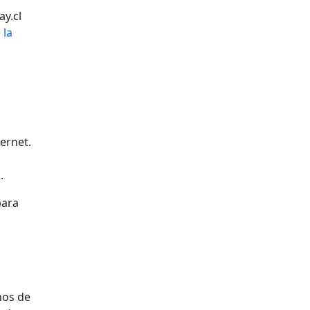
y.cl
 la
ternet.
.
para
hos de