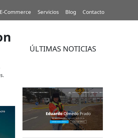
E-Commerce
Servicios
Blog
Contacto
on
ÚLTIMAS NOTICIAS
Eduardo Olmedo Prado, web de
e
negocios, emprendimiento y
s.
geor...