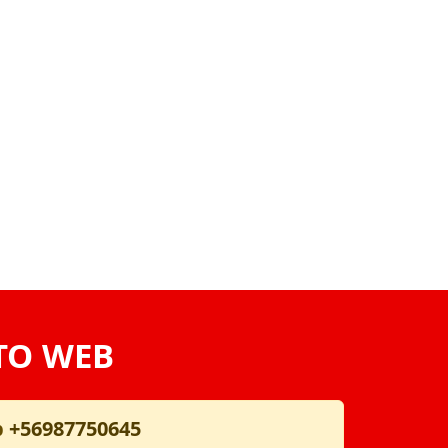
TO WEB
p
+56987750645