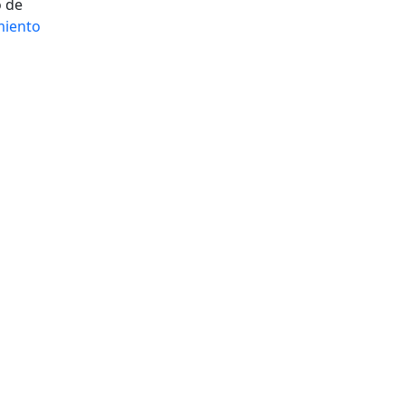
o de
miento