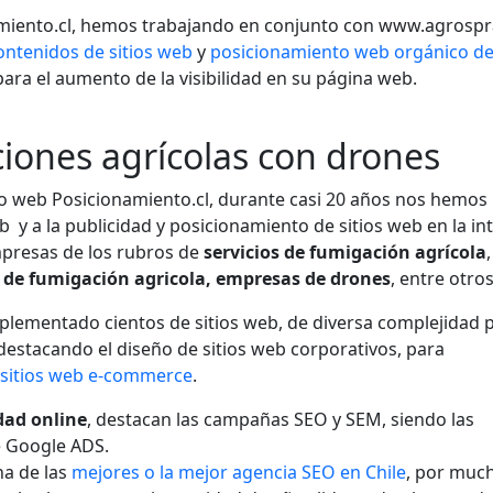
iento.cl, hemos trabajando en conjunto con www.agrospra
ontenidos de sitios web
y
posicionamiento web orgánico de
para el aumento de la visibilidad en su página web.
iones agrícolas con drones
o web Posicionamiento.cl, durante casi 20 años nos hemos
b y a la publicidad y posicionamiento de sitios web en la in
mpresas de los rubros de
servicios de fumigación agrícola
,
s de fumigación agricola,
empresas de drones
, entre otros
mplementado cientos de sitios web, de diversa complejidad 
estacando el diseño de sitios web corporativos, para
s
sitios web e-commerce
.
idad online
, destacan las campañas SEO y SEM, siendo las
e Google ADS.
na de las
mejores o la mejor agencia SEO en Chile
, por muc