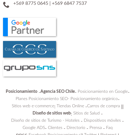
+569 8775 0645
|
+569 6847 7537
Google Partners
Campaña POSICIONAMIENTO.CL
Septiembre 2019 Jorge Aedo !
Campaña POSICIONAMIENTO.CL
Septiembre 2019 Jorge Aedo 2
Expertos en sitios web
Posicionamiento
Agencia SEO Chile
Posicionamiento en Google
-
-
-
Planes Posicionamiento SEO-
Posicionamiento orgánico
-
Sitios web e-commerce
Tiendas Online
Carros de compra
:
-
||
Diseño de sitios web
Sitios de Salud
:
-
Diseño de sitios de Turismo - Hoteles
Dispositivos móviles
-
-
Google ADS
Clientes
Directorio
Prensa
Faq
-
-
-
-