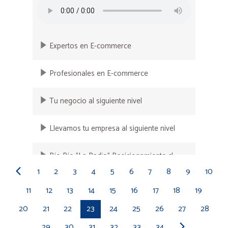
Expertos en E-commerce
Profesionales en E-commerce
Tu negocio al siguiente nivel
Llevamos tu empresa al siguiente nivel
Bio Bio "La Radio" Posicionamiento.cl
1
2
3
4
5
6
7
8
9
10
Radio Cooperativa, menciones "Lo que
11
12
13
14
15
16
17
18
19
queda del día"
20
21
22
23
24
25
26
27
28
Radio Cooperativa, menciones "Lo que
29
30
31
32
33
34