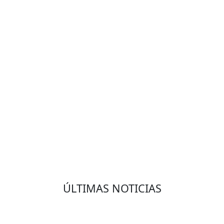
VOLVER
ÚLTIMAS NOTICIAS
Eduardo Olmedo Prado, web de negocios,