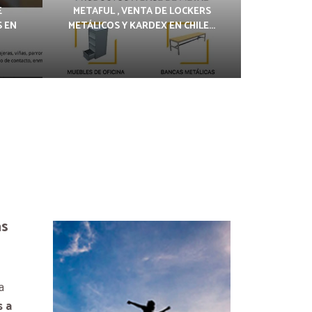
E
METAFUL , VENTA DE LOCKERS
 EN
METÁLICOS Y KARDEX EN CHILE...
as
a
 a