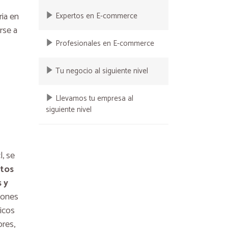
ria en
Expertos en E-commerce
rse a
Profesionales en E-commerce
Tu negocio al siguiente nivel
Llevamos tu empresa al
siguiente nivel
Bio Bio "La Radio"
Posicionamiento.cl
, se
atos
Radio Cooperativa, menciones
 y
"Lo que queda del día"
ciones
icos
Radio Cooperativa, menciones
ores,
"Lo que queda del día" 2