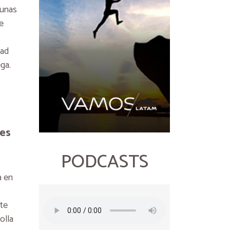
munas
e
dad
ga.
ses
PODCASTS
a en
rte
olla