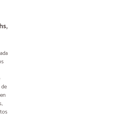
hs,
zada
os
e
z de
 en
s,
ntos