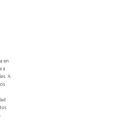
a en
a a
les. A
ios
dad
ntos
.