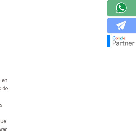
Radio Cooperativa, menciones
"Lo que queda del día" 3
Radio Cooperativa, menciones
"Lo que queda del día" 4
Radio Cooperativa Tanda
"Conversemos su proyecto en la
web"
a en
s de
Radio Cooperativa Tanda
"Expertos en diseño web y
posicionamiento web"
es
Radio Cooperativa Tanda
que
"Conversación amigos"
rar