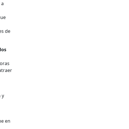
 a
que
es de
los
joras
atraer
y
 y
o
me en