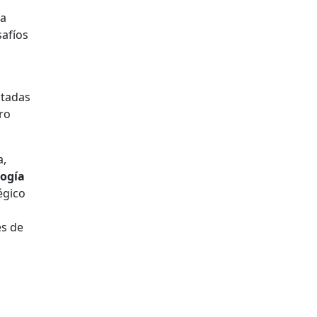
la
safíos
ntadas
ro
a,
logía
égico
es de