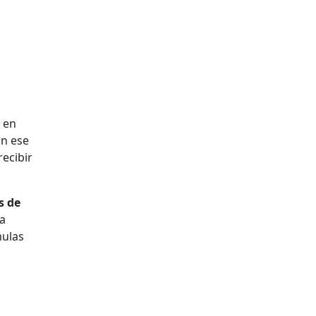
 en
En ese
recibir
s de
ra
mulas