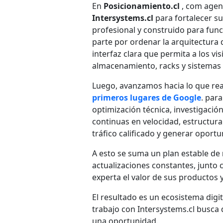
En
Posicionamiento.cl
, com agenc
Intersystems.cl
para fortalecer su
profesional y construido para fun
parte por ordenar la arquitectura d
interfaz clara que permita a los v
almacenamiento, racks y sistemas 
Luego, avanzamos hacia lo que re
primeros lugares de Google
. par
optimización técnica, investigació
continuas en velocidad, estructura 
tráfico calificado y generar oport
A esto se suma un plan estable de
actualizaciones constantes, junto 
experta el valor de sus productos y
El resultado es un ecosistema digi
trabajo con Intersystems.cl busca
una oportunidad.