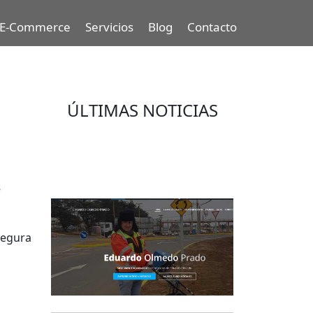
E-Commerce
Servicios
Blog
Contacto
ÚLTIMAS NOTICIAS
Eduardo Olmedo Prado, web de
negocios, emprendimiento y
geor...
s
segura