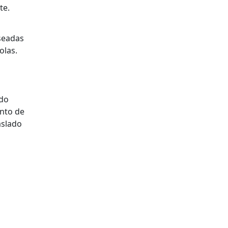
te.
seadas
olas.
ndo
ento de
aslado