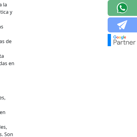
a la
tica y
as
as de
ta
adas en
es,
 en
es,
s. Son