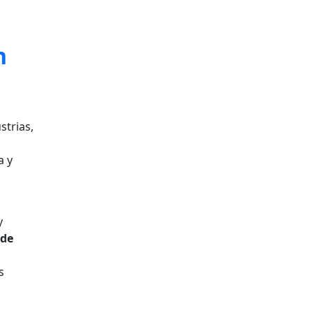
n
strias,
a y
y
 de
s