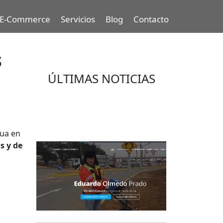
E-Commerce
Servicios
Blog
Contacto
s
ÚLTIMAS NOTICIAS
Eduardo Olmedo Prado, web de
negocios, emprendimiento y
geor...
gua en
s y de