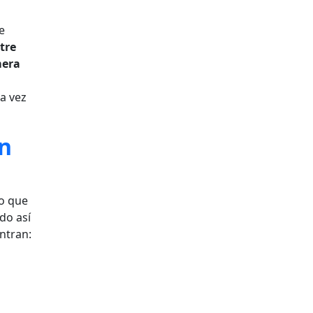
e
tre
mera
a vez
n
no que
do así
ntran: