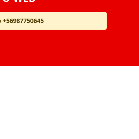
p
+56987750645