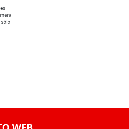
nes
rimera
 sólo
TO WEB