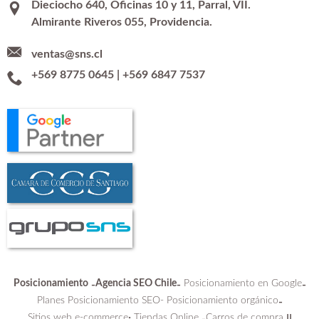
Dieciocho 640, Oficinas 10 y 11, Parral, VII.
Almirante Riveros 055, Providencia.
ventas@sns.cl
+569 8775 0645
|
+569 6847 7537
Posicionamiento
Agencia SEO Chile
Posicionamiento en Google
-
-
-
Planes Posicionamiento SEO-
Posicionamiento orgánico
-
Sitios web e-commerce
Tiendas Online
Carros de compra
:
-
||