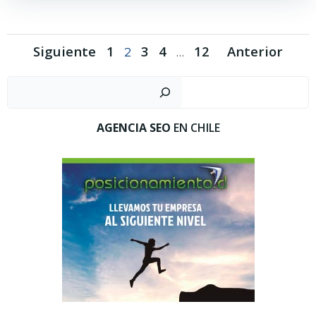
Navegación
Navegación
Navegaci
Página
Página
Página
Página
Siguiente
1
3
4
12
Anterior
Página
2
…
por
por
por
Busc
las
las
las
entradas
entradas
entradas
AGENCIA SEO
EN CHILE