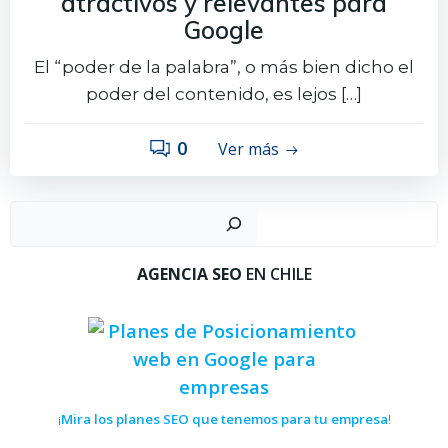
atractivos y relevantes para
Google
El “poder de la palabra”, o más bien dicho el
poder del contenido, es lejos […]
0
Ver más
Busc
AGENCIA SEO
EN CHILE
Mira los planes SEO que tenemos para tu empresa
¡
!