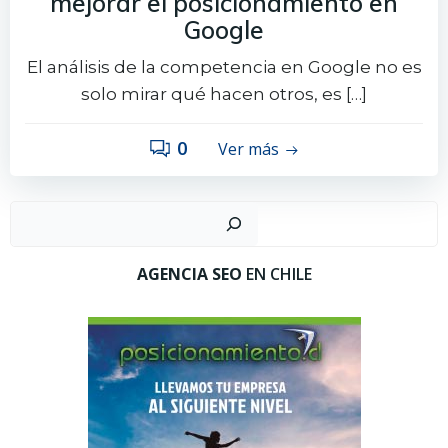
mejorar el posicionamiento en
Google
El análisis de la competencia en Google no es
solo mirar qué hacen otros, es […]
0
Ver más
Busc
AGENCIA SEO
EN CHILE