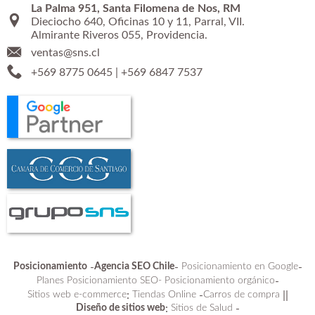
La Palma 951, Santa Filomena de Nos, RM
Dieciocho 640, Oficinas 10 y 11, Parral, VII.
Almirante Riveros 055, Providencia.
ventas@sns.cl
+569 8775 0645
|
+569 6847 7537
Posicionamiento
-
Agencia SEO Chile
-
Posicionamiento en Google
-
Planes Posicionamiento SEO-
Posicionamiento orgánico
-
Sitios web e-commerce
:
Tiendas Online
-
Carros de compra
||
Diseño de sitios web
:
Sitios de Salud
-