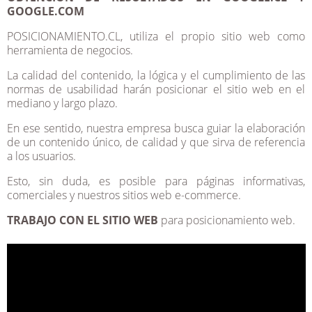
GOOGLE.COM
POSICIONAMIENTO.CL, utiliza el propio sitio web como
herramienta de negocios.
La calidad del contenido, la lógica y el cumplimiento de las
normas de usabilidad harán posicionar el sitio web en el
mediano y largo plazo.
En ese sentido, nuestra empresa busca guiar la elaboración
de un contenido único, de calidad y que sirva de referencia
a los usuarios.
Esto, sin duda, es posible para páginas informativas,
comerciales y nuestros sitios web e-commerce.
TRABAJO CON EL SITIO WEB
para posicionamiento web.