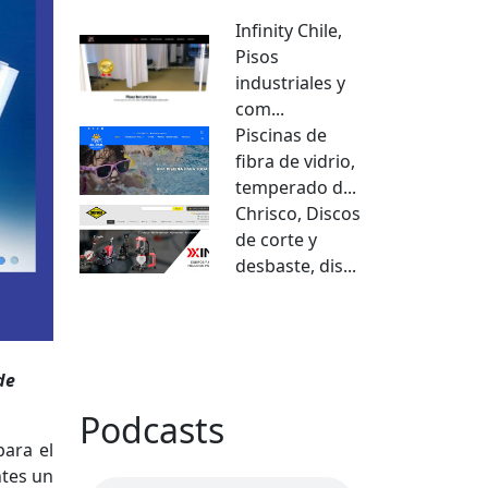
Infinity Chile,
Pisos
industriales y
com...
Piscinas de
fibra de vidrio,
temperado d...
Chrisco, Discos
de corte y
desbaste, dis...
VER TODO
de
Podcasts
para el
ntes un