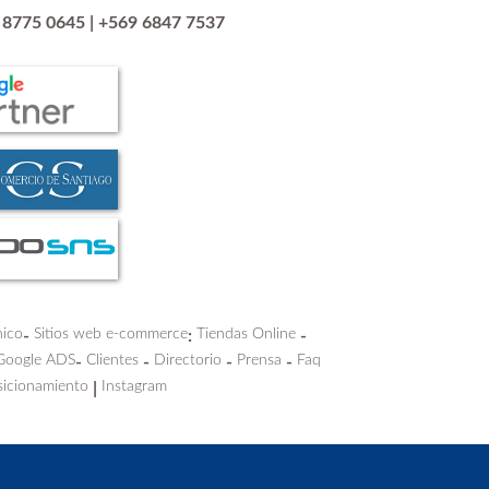
 8775 0645
|
+569 6847 7537
nico
Sitios web e-commerce
Tiendas Online
-
:
-
Google ADS
Clientes
Directorio
Prensa
Faq
-
-
-
-
icionamiento
Instagram
|