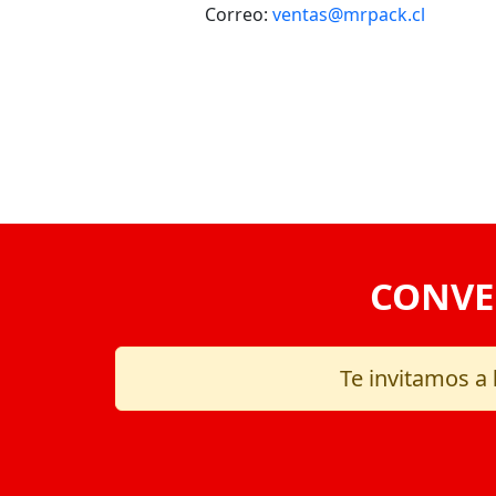
Correo:
ventas@mrpack.cl
VOLVER
CONVE
Te invitamos a