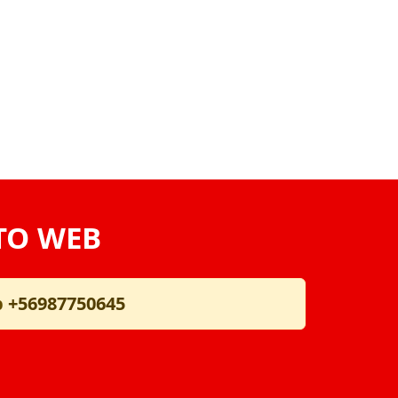
TO WEB
p
+56987750645