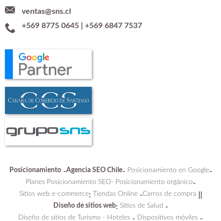
ventas@sns.cl
+569 8775 0645
|
+569 6847 7537
Posicionamiento
Agencia SEO Chile
Posicionamiento en Google
-
-
-
Planes Posicionamiento SEO-
Posicionamiento orgánico
-
Sitios web e-commerce
Tiendas Online
Carros de compra
:
-
||
Diseño de sitios web
Sitios de Salud
:
-
Diseño de sitios de Turismo - Hoteles
Dispositivos móviles
-
-