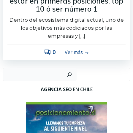
estar en primeras posiciones, top
10 ó ser número 1
Dentro del ecosistema digital actual, uno de
los objetivos más codiciados por las
empresas y […]
0
Ver más
Busc
AGENCIA SEO
EN CHILE