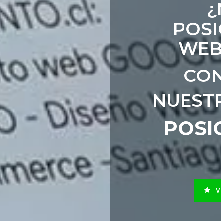
¿
POSI
WEB
CON
NUEST
POSI
V