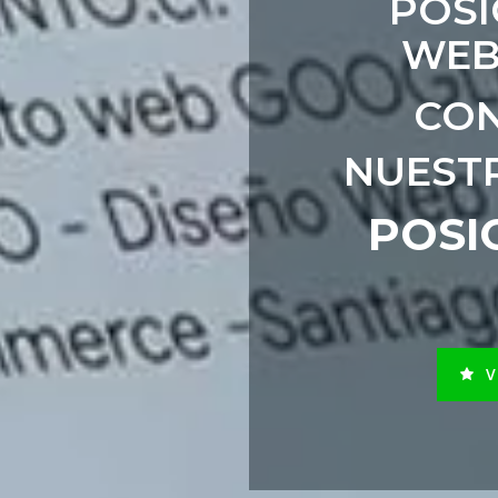
POSI
WEB
CON
NUEST
POSI
V