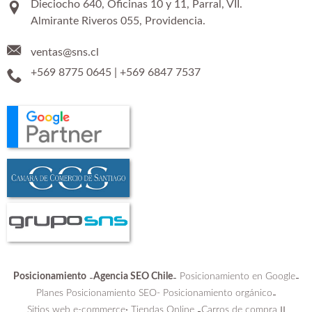
Dieciocho 640, Oficinas 10 y 11, Parral, VII.
Almirante Riveros 055, Providencia.
ventas@sns.cl
+569 8775 0645
|
+569 6847 7537
Posicionamiento
Agencia SEO Chile
Posicionamiento en Google
-
-
-
Planes Posicionamiento SEO-
Posicionamiento orgánico
-
Sitios web e-commerce
Tiendas Online
Carros de compra
:
-
||