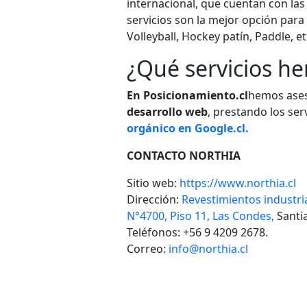
internacional, que cuentan con las
servicios son la mejor opción para 
Volleyball, Hockey patín, Paddle, et
¿Qué servicios h
En Posicionamiento.cl
hemos ases
desarrollo web
, prestando los ser
orgánico en Google.cl.
CONTACTO NORTHIA
Sitio web:
https://www.northia.cl
Dirección:
Revestimientos industri
N°4700, Piso 11, Las Condes,
Santia
Teléfonos:
+56 9 4209 2678.
Correo:
info@northia.cl