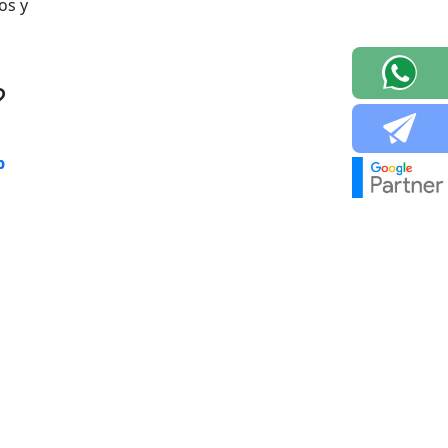
os y
?
b