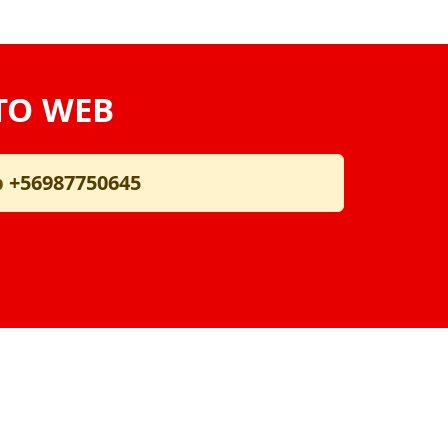
TO WEB
p
+56987750645