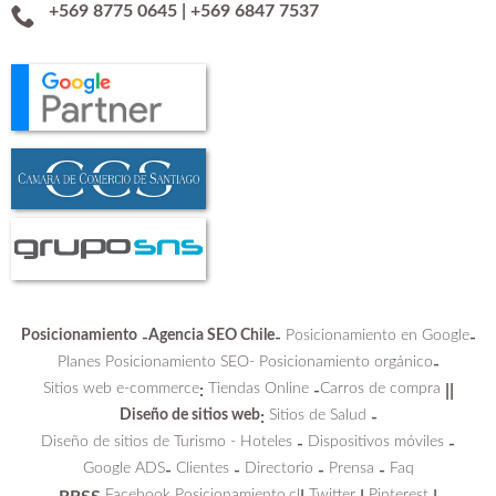
+569 8775 0645
|
+569 6847 7537
Posicionamiento
Agencia SEO Chile
Posicionamiento en Google
-
-
-
Planes Posicionamiento SEO-
Posicionamiento orgánico
-
Sitios web e-commerce
Tiendas Online
Carros de compra
:
-
||
Diseño de sitios web
Sitios de Salud
:
-
Diseño de sitios de Turismo - Hoteles
Dispositivos móviles
-
-
Google ADS
Clientes
Directorio
Prensa
Faq
-
-
-
-
Facebook Posicionamiento.cl
Twitter
Pinterest