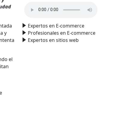
iudad
entada
Expertos en E-commerce
a y
Profesionales en E-commerce
intenta
Expertos en sitios web
ndo el
itan
ce