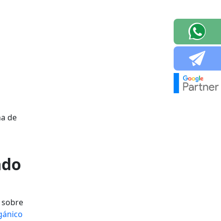
na de
ado
 sobre
gánico