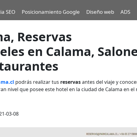
ia SEO
Posicionamiento Google
Diseño web
ADS
ma, Reservas
eles en Calama, Salon
staurantes
ma.cl
podrás realizar tus
reservas
antes del viaje y conoce
gran nivel que posee este hotel en la ciudad de Calama en el
21-03-08