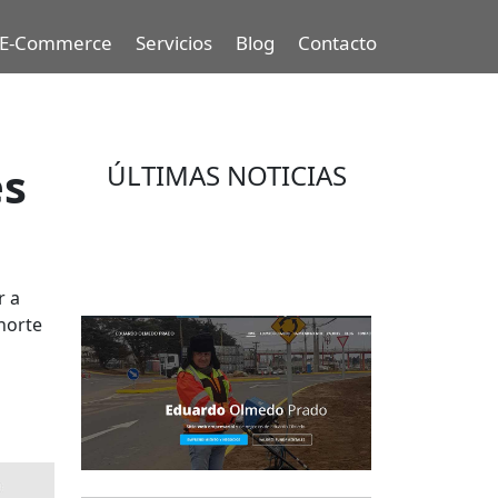
E-Commerce
Servicios
Blog
Contacto
es
ÚLTIMAS NOTICIAS
Eduardo Olmedo Prado, web de
negocios, emprendimiento y
geor...
r a
 norte