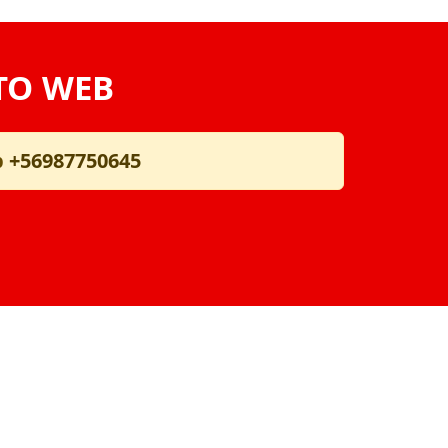
TO WEB
p
+56987750645