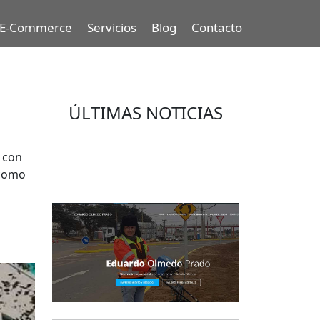
E-Commerce
Servicios
Blog
Contacto
ÚLTIMAS NOTICIAS
Eduardo Olmedo Prado, web de
, con
negocios, emprendimiento y
 como
geor...