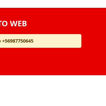
TO WEB
p
+56987750645