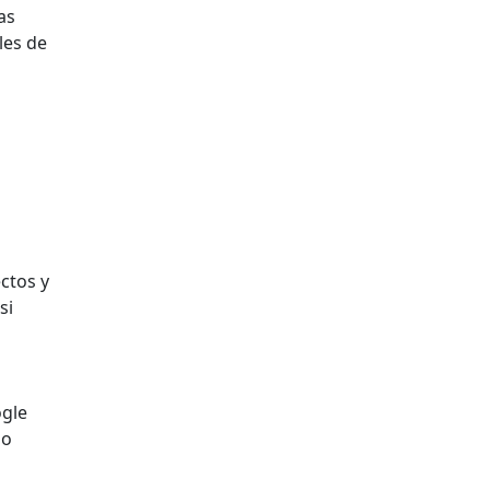
as
les de
ctos y
si
ogle
mo