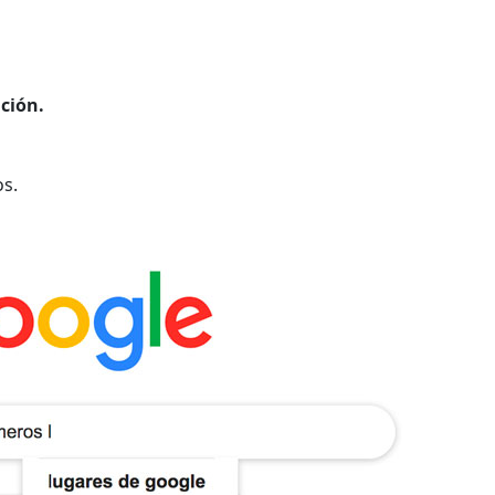
ción.
os.