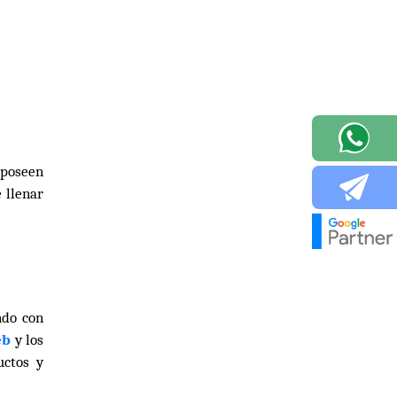
 poseen
 llenar
ndo con
eb
y los
uctos y