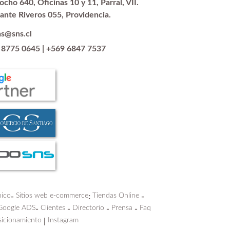
ocho 640, Oficinas 10 y 11, Parral, VII.
ante Riveros 055, Providencia.
as@sns.cl
 8775 0645
|
+569 6847 7537
nico
Sitios web e-commerce
Tiendas Online
-
:
-
Google ADS
Clientes
Directorio
Prensa
Faq
-
-
-
-
icionamiento
Instagram
|