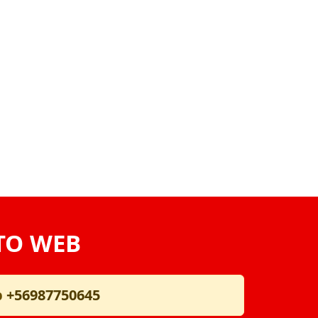
TO WEB
p
+56987750645