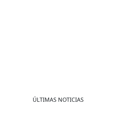
VOLVER
ÚLTIMAS NOTICIAS
Eduardo Olmedo Prado, web de negocios,