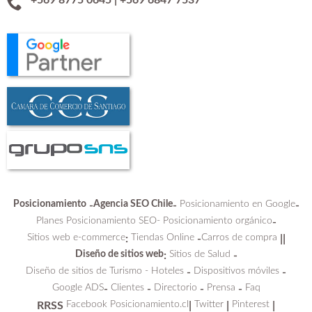
+569 8775 0645
|
+569 6847 7537
Posicionamiento
Agencia SEO Chile
Posicionamiento en Google
-
-
-
Planes Posicionamiento SEO-
Posicionamiento orgánico
-
Sitios web e-commerce
Tiendas Online
Carros de compra
:
-
||
Diseño de sitios web
Sitios de Salud
:
-
Diseño de sitios de Turismo - Hoteles
Dispositivos móviles
-
-
Google ADS
Clientes
Directorio
Prensa
Faq
-
-
-
-
Facebook Posicionamiento.cl
Twitter
Pinterest
RRSS
|
|
|