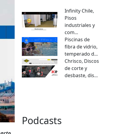
Infinity Chile,
Pisos
industriales y
com...
Piscinas de
fibra de vidrio,
temperado d...
Chrisco, Discos
de corte y
desbaste, dis...
VER TODO
Podcasts
pacto