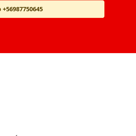
p
+56987750645