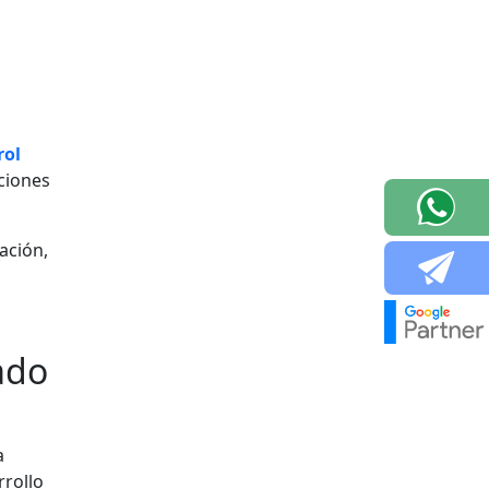
rol
ciones
ación,
ado
a
rrollo