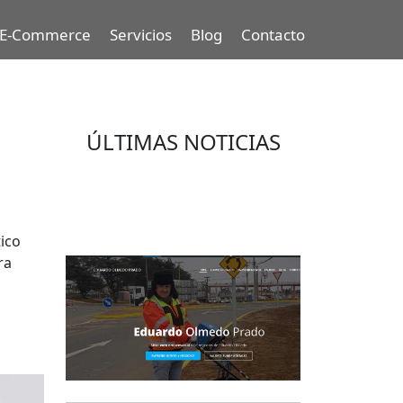
E-Commerce
Servicios
Blog
Contacto
ÚLTIMAS NOTICIAS
Eduardo Olmedo Prado, web de
negocios, emprendimiento y
geor...
ico
ra