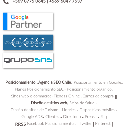
+569 8775 0645
|
+569 6847 7537
Posicionamiento
Agencia SEO Chile
Posicionamiento en Google
-
-
-
Planes Posicionamiento SEO-
Posicionamiento orgánico
-
Sitios web e-commerce
Tiendas Online
Carros de compra
:
-
||
Diseño de sitios web
Sitios de Salud
:
-
Diseño de sitios de Turismo - Hoteles
Dispositivos móviles
-
-
Google ADS
Clientes
Directorio
Prensa
Faq
-
-
-
-
Facebook Posicionamiento.cl
Twitter
Pinterest
RRSS
|
|
|