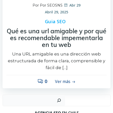
Abr 29
Por Por SEOSNS
Abril 29, 2025
Guia SEO
Qué es una url amigable y por qué
es recomendable impementarla
en tu web
Una URL amigable es una dirección web
estructurada de forma clara, comprensible y
fácil de […]
0
Ver más
Busc
AGENCIA SEO
EN CHILE