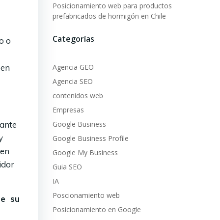
Posicionamiento web para productos
prefabricados de hormigón en Chile
Categorías
o o
 en
Agencia GEO
Agencia SEO
contenidos web
Empresas
tante
Google Business
y
Google Business Profile
den
Google My Business
idor
Guia SEO
IA
Poscionamiento web
ue su
Posicionamiento en Google