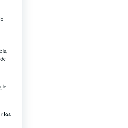
lo
le,
 de
gle
r los