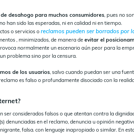
e de desahogo para muchos consumidores
, pues no so
o han sido las esperadas, ni en calidad ni en tiempo.
reclamos pueden ser borrados por l
ctos o servicios o
gmentos , minimizados, de manera de
evitar el posiciona
 provoca normalmente un escenario aún peor para la emp
 un problema sino por la censura.
amos de los usuarios
, salvo cuando puedan ser una fuent
 reclamo es falso o profundamente disociado con la realid
ternet?
 ser considerados falsos o que atentan contra la dignida
s) denunciadas en el reclamo, denuncia u opinión negativa
igrante, falsa. con lenguaje inapropiado o similar. En est