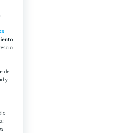
n
as
miento
resa o
e de
ad y
d o
,;
os