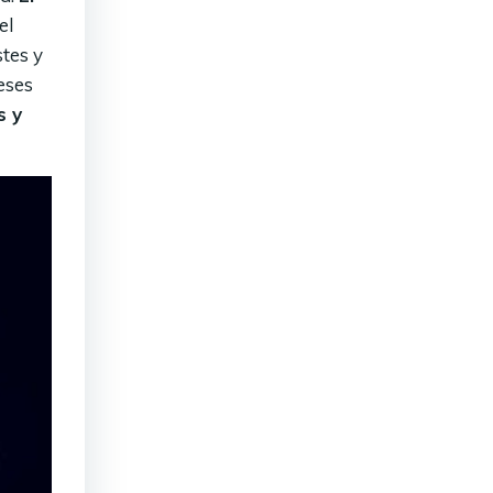
el
stes y
eses
s y