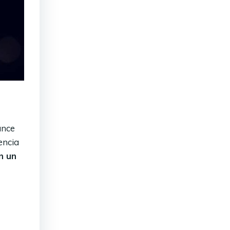
ance
encia
n un