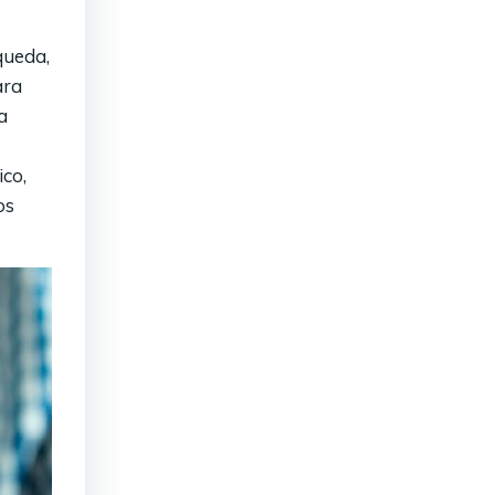
queda,
ara
a
ico,
os