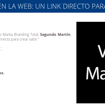
EN LA WEB: UN LINK DIRECTO PAR
e Marka Branding Total,
Segundo Martín
,
irecto para crear valor."
:
os.