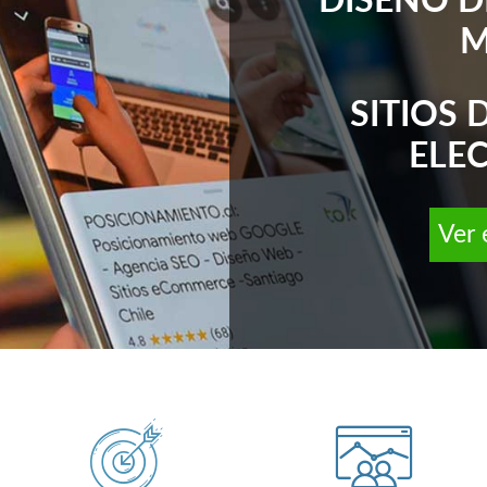
DISEÑO D
M
SITIOS
ELE
Ver