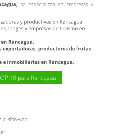
ncagua,
se especializan en empresas y
zadoras y productivas en Rancagua
les, lodges y empresas de turismo en
s en Rancagua
.
 exportadoras, productores de frutas
s e inmobiliarias en Rancagua
.
 TOP 10 para Rancagua
 el sitio web
s
net