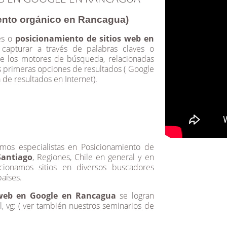
ento orgánico en Rancagua)
es o
posicionamiento de sitios web en
 capturar a través de palabras claves o
 de los motores de búsqueda, relacionadas
as primeras opciones de resultados ( Google
 de resultados en Internet).
omos especialistas en Posicionamiento de
Santiago
, Regiones, Chile en general y en
ionamos sitios en diversos buscadores
aíses.
 web en Google en Rancagua
se logran
l, vg: ( ver también nuestros seminarios de