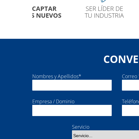
APTAR
SER LÍDER DE
HACER U
 NUEVOS
TU INDUSTRIA
CONO
CONVE
Nombres y Apellidos*
Correo 
Empresa / Dominio
Teléfon
Servicio