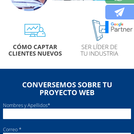
O CAPTAR
SER LÍDER DE
HACER 
TES NUEVOS
TU INDUSTRIA
CON
CONVERSEMOS SOBRE TU
PROYECTO WEB
Nombres y Apellidos*
Correo *