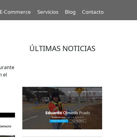
E-Commerce
Servicios
Blog
Contacto
ÚLTIMAS NOTICIAS
Eduardo Olmedo Prado, web de
urante
negocios, emprendimiento y
n el
geor...