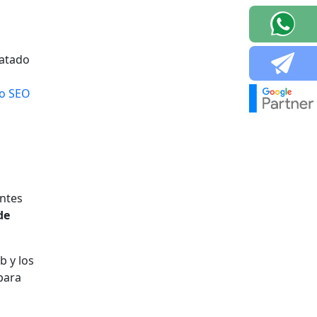
ratado
to SEO
entes
de
b y los
para