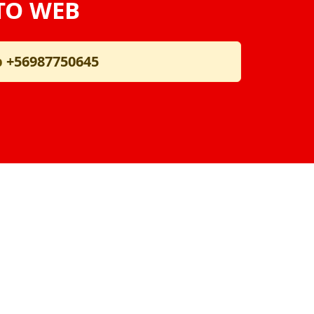
TO WEB
p
+56987750645