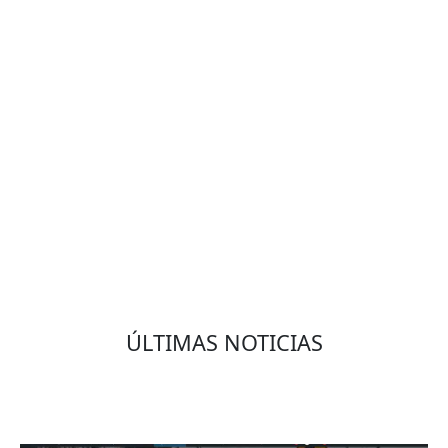
VOLVER
ÚLTIMAS NOTICIAS
Eduardo Olmedo Prado, web de negocios,
emprendimiento y geor...