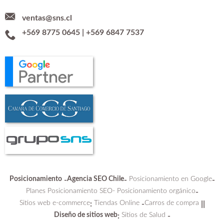
ventas@sns.cl
+569 8775 0645
|
+569 6847 7537
Posicionamiento
Agencia SEO Chile
Posicionamiento en Google
-
-
-
Planes Posicionamiento SEO-
Posicionamiento orgánico
-
Sitios web e-commerce
Tiendas Online
Carros de compra
:
-
||
Diseño de sitios web
Sitios de Salud
:
-