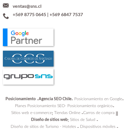
ventas@sns.cl
+569 8775 0645
|
+569 6847 7537
Posicionamiento
Agencia SEO Chile
Posicionamiento en Google
-
-
-
Planes Posicionamiento SEO-
Posicionamiento orgánico
-
Sitios web e-commerce
Tiendas Online
Carros de compra
:
-
||
Diseño de sitios web
Sitios de Salud
:
-
Diseño de sitios de Turismo - Hoteles
Dispositivos móviles
-
-