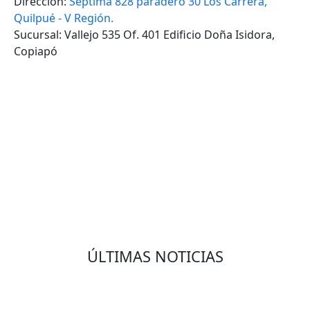
Dirección:
Séptima 828 paradero 30 Los Carrera,
Quilpué - V Región.
Sucursal: Vallejo 535 Of. 401 Edificio Doña Isidora,
Copiapó
VOLVER
ÚLTIMAS NOTICIAS
Eduardo Olmedo Prado, web de negocios,
emprendimiento y geor...