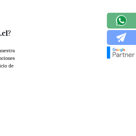
l
.cl
?
nuestra
nciones
icio de