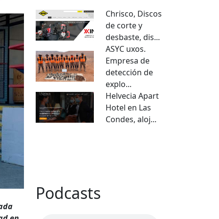
Chrisco, Discos
de corte y
desbaste, dis...
ASYC uxos.
Empresa de
detección de
explo...
Helvecia Apart
Hotel en Las
Condes, aloj...
VER TODO
Podcasts
zada
dad en