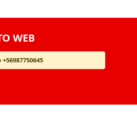
TO WEB
p
+56987750645