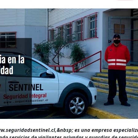
w.seguridadsentinel.cl,&nbsp; es una empresa especiali
endo servicios de vigilantes privados y guardias de seguri