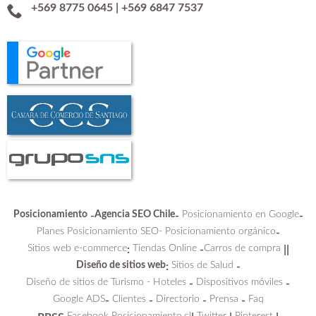
+569 8775 0645
|
+569 6847 7537
Posicionamiento
Agencia SEO Chile
Posicionamiento en Google
-
-
-
Planes Posicionamiento SEO-
Posicionamiento orgánico
-
Sitios web e-commerce
Tiendas Online
Carros de compra
:
-
||
Diseño de sitios web
Sitios de Salud
:
-
Diseño de sitios de Turismo - Hoteles
Dispositivos móviles
-
-
Google ADS
Clientes
Directorio
Prensa
Faq
-
-
-
-
Facebook Posicionamiento.cl
Twitter
Pinterest