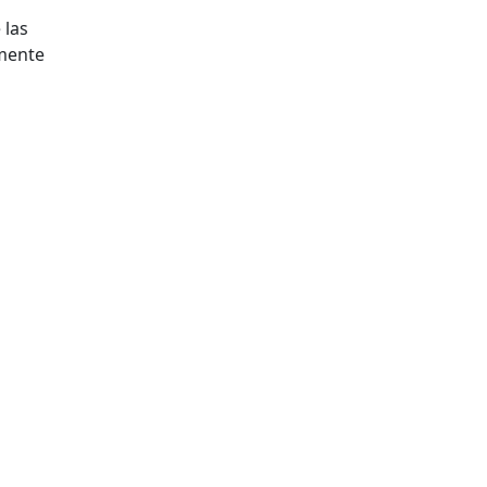
 las
amente