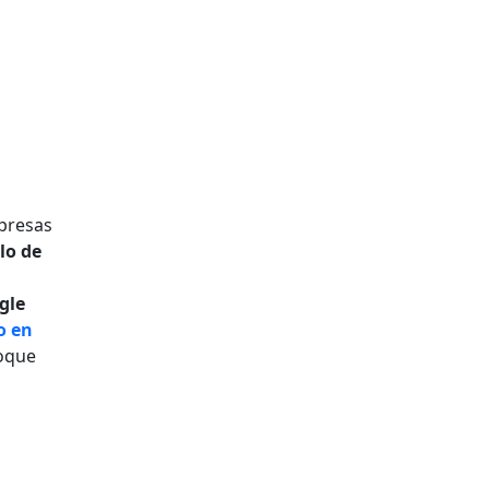
mpresas
lo de
gle
o en
foque