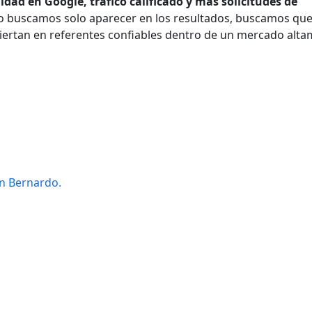
idad en Google, tráfico calificado y más solicitudes de
no buscamos solo aparecer en los resultados, buscamos que
iertan en referentes confiables dentro de un mercado alt
an Bernardo.