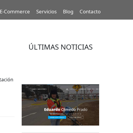
E-Commerce
Servicios
Blog
Contacto
ÚLTIMAS NOTICIAS
Eduardo Olmedo Prado, web de
negocios, emprendimiento y
geor...
tación