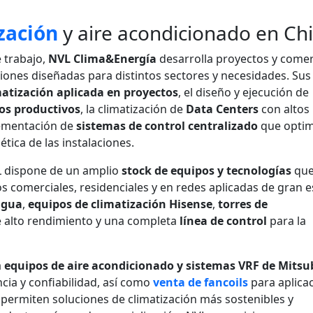
zación
y aire acondicionado en Chi
e trabajo,
NVL Clima&Energía
desarrolla proyectos y comer
ciones diseñadas para distintos sectores y necesidades. Su
matización aplicada en proyectos
, el diseño y ejecución de
sos productivos
, la climatización de
Data Centers
con altos
lementación de
sistemas de control centralizado
que optim
ética de las instalaciones.
L dispone de un amplio
stock de equipos y tecnologías
qu
comerciales, residenciales y en redes aplicadas de gran e
agua
,
equipos de climatización Hisense
,
torres de
 alto rendimiento y una completa
línea de control
para la
a
equipos de aire acondicionado y sistemas VRF de Mitsu
ncia y confiabilidad, así como
venta de fancoils
para aplica
permiten soluciones de climatización más sostenibles y