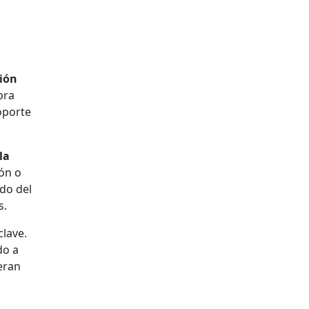
ción
pra
oporte
la
ión o
ndo del
s.
clave.
do a
eran