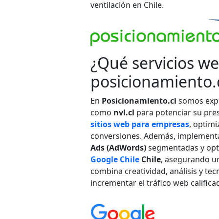
ventilación en Chile.
¿Qué servicios w
posicionamiento.c
En
Posicionamiento.cl
somos exper
como
nvl.cl
para potenciar su pres
sitios web para empresas
, optimi
conversiones. Además, implemen
Ads (AdWords)
segmentadas y opti
Google Chile
Chile
, asegurando un
combina creatividad, análisis y te
incrementar el tráfico web califica