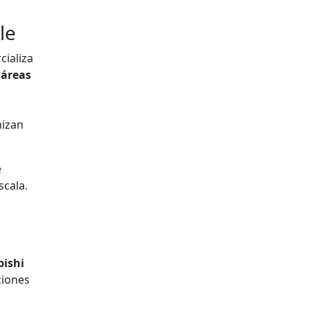
le
cializa
s
áreas
izan
e
scala.
bishi
ciones