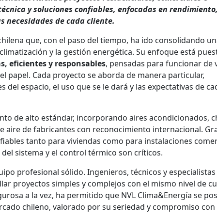
 técnica y soluciones confiables, enfocadas en rendimiento
as necesidades de cada cliente.
chilena que, con el paso del tiempo, ha ido consolidando u
 climatización y la gestión energética. Su enfoque está pues
s, eficientes y responsables
, pensadas para funcionar de
n el papel. Cada proyecto se aborda de manera particular,
 del espacio, el uso que se le dará y las expectativas de ca
o de alto estándar, incorporando aires acondicionados, chi
 aire de fabricantes con reconocimiento internacional. Gra
fiables tanto para viviendas como para instalaciones comer
 del sistema y el control térmico son críticos.
ipo profesional sólido. Ingenieros, técnicos y especialistas
llar proyectos simples y complejos con el mismo nivel de c
igurosa a la vez, ha permitido que NVL Clima&Energía se po
rcado chileno, valorado por su seriedad y compromiso con