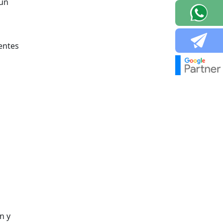
 un
ientes
n y