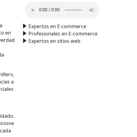
,
na
Expertos en E-commerce
to en
Profesionales en E-commerce
 verdad
Expertos en sitios web
da
llers,
cias a
ciales
uidado.
sicione
 cada