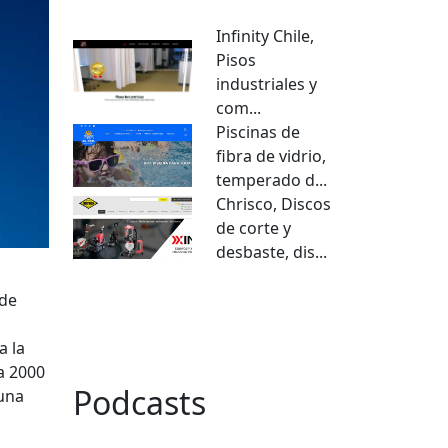
Infinity Chile,
Pisos
industriales y
com...
Piscinas de
fibra de vidrio,
temperado d...
Chrisco, Discos
de corte y
desbaste, dis...
 de
VER TODO
a la
a 2000
Podcasts
 una