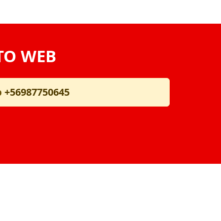
TO WEB
p
+56987750645