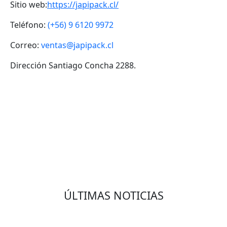
Sitio web:
https://japipack.cl/
Teléfono:
(+56) 9 6120 9972
Correo:
ventas@japipack.cl
Dirección Santiago Concha 2288.
VOLVER
ÚLTIMAS NOTICIAS
Eduardo Olmedo Prado, web de negocios,