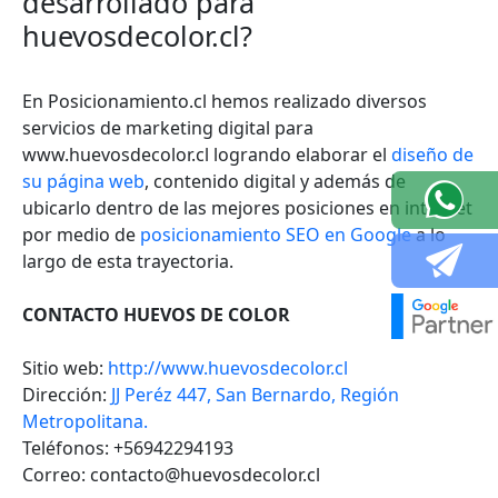
desarrollado para
huevosdecolor.cl?
En Posicionamiento.cl
hemos realizado diversos
servicios de marketing digital para
www.huevosdecolor.cl
logrando elaborar el
diseño de
su página web
, contenido digital y además de
ubicarlo dentro de las mejores posiciones en internet
por medio de
posicionamiento SEO en Google
a lo
largo de esta trayectoria.
CONTACTO HUEVOS DE COLOR
Sitio web:
http://www.huevosdecolor.cl
Dirección:
JJ Peréz 447, San Bernardo, Región
Metropolitana.
Teléfonos: +56942294193
Correo:
contacto@huevosdecolor.cl