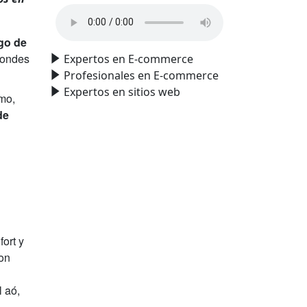
go de
Condes
Expertos en E-commerce
Profesionales en E-commerce
Expertos en sitios web
smo,
de
ort y
son
l aó,