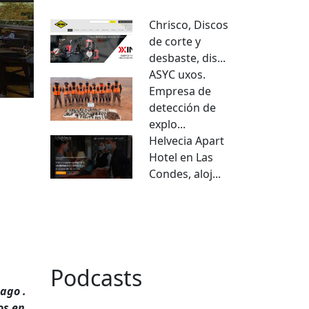
Chrisco, Discos
de corte y
desbaste, dis...
ASYC uxos.
Empresa de
detección de
explo...
Helvecia Apart
Hotel en Las
Condes, aloj...
VER TODO
Podcasts
ago .
os en