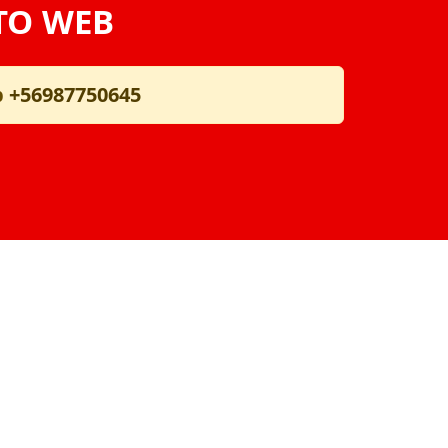
TO WEB
p
+56987750645