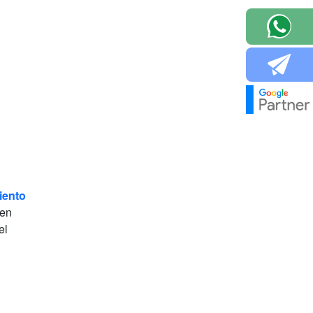
iento
 en
el