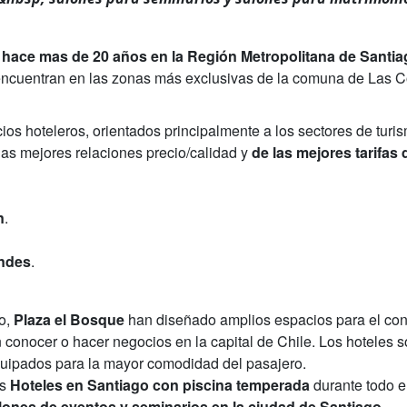
 hace mas de 20 años en la Región Metropolitana de Santia
encuentran en las zonas más exclusivas de la comuna de Las 
cios hoteleros, orientados principalmente a los sectores de turi
las mejores relaciones precio/calidad y
de las mejores tarifas 
n
.
ondes
.
ro,
Plaza el Bosque
han diseñado amplios espacios para el conf
n conocer o hacer negocios en la capital de Chile. Los hoteles 
equipados para la mayor comodidad del pasajero.
s
Hoteles en Santiago con piscina temperada
durante todo e
lones de eventos y seminarios en la ciudad de Santiago
.