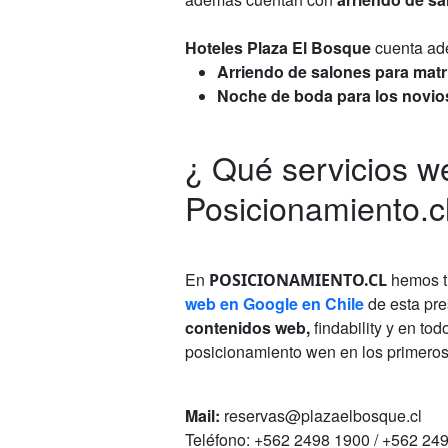
Hoteles Plaza El Bosque
cuenta ade
Arriendo de salones para mat
Noche de boda para los novios
¿ Qué servicios 
Posicionamiento.c
En
hemos tr
POSICIONAMIENTO.CL
web en Google en Chile
de esta pre
contenidos web,
findability y en to
posicionamiento wen en los primero
Mail:
reservas@plazaelbosque.cl
Teléfono:
+562 2498 1900
/
+562 24