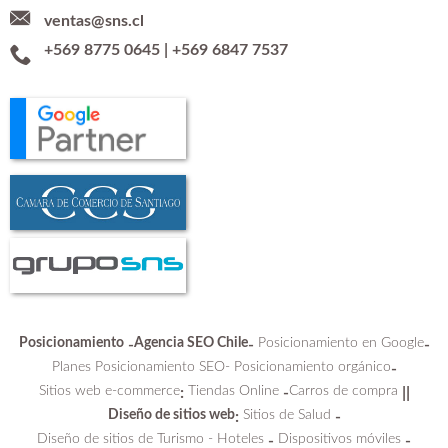
ventas@sns.cl
+569 8775 0645
|
+569 6847 7537
Posicionamiento
Agencia SEO Chile
Posicionamiento en Google
-
-
-
Planes Posicionamiento SEO-
Posicionamiento orgánico
-
Sitios web e-commerce
Tiendas Online
Carros de compra
:
-
||
Diseño de sitios web
Sitios de Salud
:
-
Diseño de sitios de Turismo - Hoteles
Dispositivos móviles
-
-